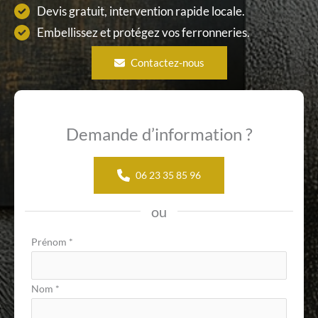
Devis gratuit, intervention rapide locale.
Embellissez et protégez vos ferronneries.
Contactez-nous
Demande d’information ?
06 23 35 85 96
ou
Formulaire
Prénom
*
simple
avec
Nom
*
téléphone