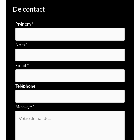
De contact
Formulaire
Prénom
*
simple
avec
Nom
*
téléphone
Email
*
Téléphone
Message
*