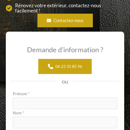
Rénovez votre extérieur, contactez-nous
facilement !
Contactez-nous
Demande d’information ?
06 23 35 85 96
ou
Formulaire
Prénom
*
simple
avec
Nom
*
téléphone