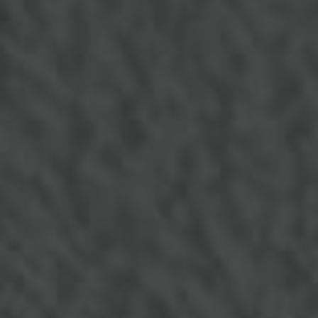
SOLUTIONS DÉCORATIVES COMPLÈTES
Nos spécialités en revêtement mural
Chaque surface mérite une attention particulière pour révéler son
potentiel décoratif et fonctionnel.
Peinture intérieure premium