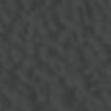
Sélection rigoureuse de
peintures
haut de gamme pour
créer des ambiances uniques dans chaque pièce, avec une
palette de
teintes
sur mesure et des
finitions
durables.
Application tous supports
Conseils colorimétrie
Finitions mate/satin/brillant
Pose de papiers peints