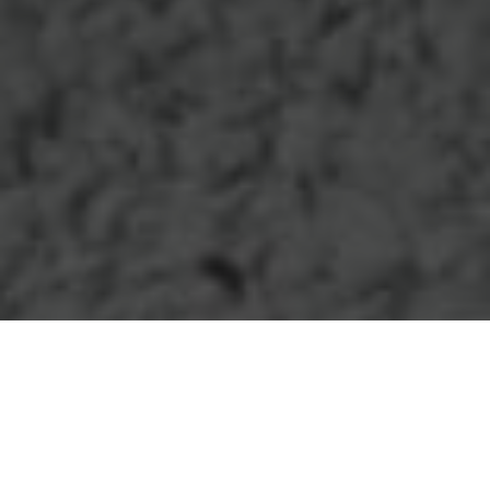
Enduits décoratifs
Réalisation d’
enduits
traditionnels
stuc
et
chaux
pour
apporter authenticité et caractère à vos
murs
, dans le
respect des techniques ancestrales.
Effets texturés
Matériaux naturels
Savoir-faire traditionnel