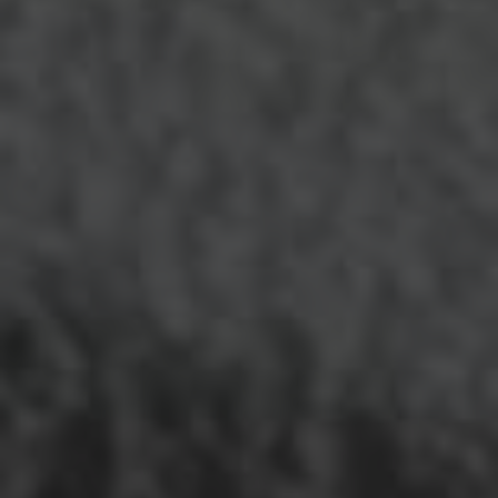
Installation experte de
papiers-peints
traditionnels et
modernes,
intissés
ou
vinyles
, pour personnaliser vos
espaces avec style et originalité.
Tous types supports
Raccords parfaits
Conseils tendances