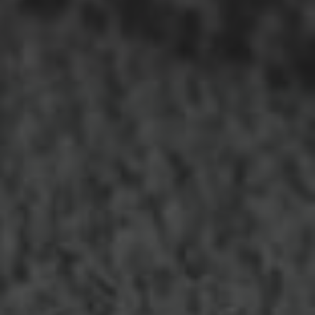
Béton ciré décoratif
Application artisanale de
béton ciré
pour des surfaces
contemporaines et élégantes, alliant esthétique moderne et
résistance exceptionnelle.
Finition sans joints
Palette coloris étendue
Protection optimale