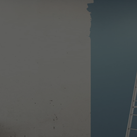
esure près de
Narbonne
EXPERTISE PALIERNE PEINTURE
Transformez vos espaces avec nos solutions dé
peinture premium, papiers peints tendance et 
contemporain pour sublimer chaque pièce d
habitation.
Demander mon devis personnalisé