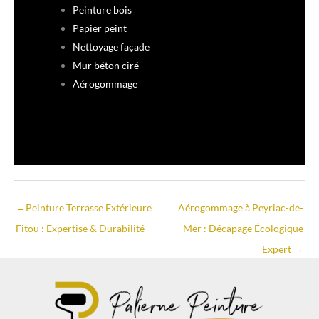
Peinture bois
Papier peint
Nettoyage façade
Mur béton ciré
Aérogommage
←
Peinture Terrasse Extérieure
Aérogommage à Peyriac-de-
Fitou : Expertise & Durabilité
Mer : Décapage Écologique
Expert
→