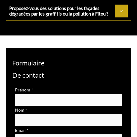
Proposez-vous des solutions pour les façades
dégradées par les graffitis ou la pollution à Fitou ?
Formulaire
De contact
Formulaire
Prénom
*
simple
avec
Nom
*
téléphone
Email
*