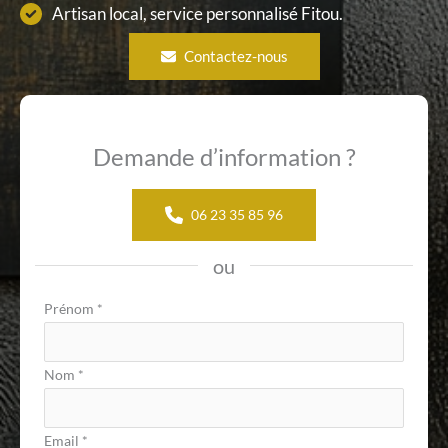
Artisan local, service personnalisé Fitou.
Contactez-nous
Demande d’information ?
06 23 35 85 96
ou
Formulaire
Prénom
*
simple
avec
Nom
*
téléphone
Email
*