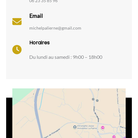
06 23 35 85 96
Email
michelpalierne@gmail.com
Horaires
Du lundi au samedi : 9h00 – 18h00