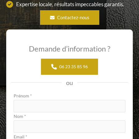
Expertise locale, résultats impeccables garantis.
Contactez-nous
Demande d’information ?
06 23 35 85 96
ou
Formulaire
Prénom
*
simple
avec
Nom
*
téléphone
Email
*